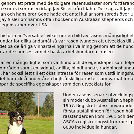
ch genom att prata med de tidigare rasentusiaster som fortfaran
om vi ser rasen idag; Jay Sisler från Idaho. Det sägs att Jay i
an och hans bror Gene hade ett antal kullar som spreds över 
ay Sisler omnämns ofta i böcker om Australian shepherds och d
s egenskaper över USA.
historia är ”versatile” vilket ger en bild av rasens mångsidig
undar för olika ändamål så var rasen tvungen att utvecklas till a
as det på de årliga vinnartävlingarna i vallning genom att de hu
år är de som ses som de bästa arbetshundarna i rasen.
l har en mångsidighet som vallhund och de egenskaper som följer 
a områden som t.ex lydnad, agility, blindhundar, räddningshun
har också lett till ett ökat intresse för rasen som utställnings
har också under åren höjts åtskilliga röster som varnat för at
appar de specifika egenskaper som den utvecklats för.
Under rasens senare utvecklingsp
sin moderklubb Australian Sheph
1957. Registret i dess nuvarande
första utställningen för rasen höll
rasstandarden kom 1961 och den
ASCAs registreringssiffror rör sig
6000 individuella hundar.