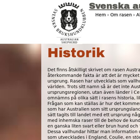
Svenska a
Hem
›
Om rasen
›
A
D
u
ä
Historik
r
h
Det finns åtskilligt skrivet om rasen Aust
återkommande fakta är att det är mycket sv
ä
ursprung. Rasen har utvecklats som vallh
världen. Trots sitt namn så är det inte Au
r
ursprungsregionen, utan även länder i Ce
omnämns på olika sätt i rasens historia, l
Frågan som kan ställas är hur det kommer 
som har Australien som sitt ursprungslan
sätt tagits till landet med ett ursprung n
med inhemska raser till de behov de kunde 
en ganska liten svart eller brun hund oc
Dessa vallhundar hittar man information o
som utvecklades i England, Coulie, en st