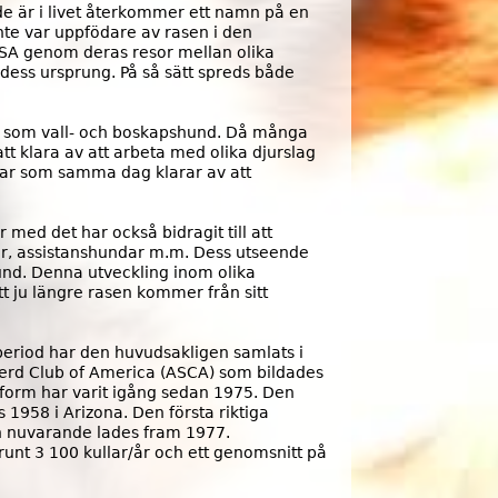
e
de är i livet återkommer ett namn på en
nte var uppfödare av rasen i den
r
USA genom deras resor mellan olika
ess ursprung. På så sätt spreds både
i
k
het som vall- och boskapshund. Då många
tt klara av att arbeta med olika djurslag
a
ndar som samma dag klarar av att
n
med det har också bidragit till att
s
dar, assistanshundar m.m. Dess utseende
hund. Denna utveckling inom olika
k
t ju längre rasen kommer från sitt
a
eriod har den huvudsakligen samlats i
f
erd Club of America (ASCA) som bildades
 form har varit igång sedan 1975. Den
l
s 1958 i Arizona. Den första riktiga
 nuvarande lades fram 1977.
a
 runt 3 100 kullar/år och ett genomsnitt på
g