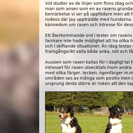
Vid studier av de linjer som finns idag o
man som anses som en av rasens grundare s
bemärkelse vi ser på uppfödare men att h
rodeos där Jay uppträdde med hundarna. J
kännedom om rasen och intresse för des
Ett återkommande ord i texter om rasens 
farmare inte hade möjlighet att ha olika h
och i skiftande situationer. Än idag test
framgångsrikt valla både anka, nöt och f
Aussien som rasen kallas för i dagligt ta
intresset för rasen utvecklats inom andr
med olika färger, tecken, ögonfärger m.m. 
områden ses av många som positiv men det 
ursprung desto större är risken att den t
h
u
n