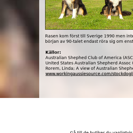
d
3
.
p
Rasen kom först till Sverige 1990 men inte
början av 90-talet endast röra sig om enst
n
Källor:
g
Australian Shephed Club of America (AS
United States Australian Shepherd Assoc
Rorem, Linda; A view of Australian Sheph
www.workingaussiesource.com/stockdogli
Gå till de butiker du vanligtvi