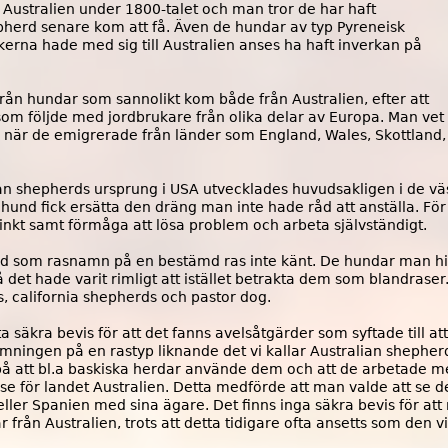
l Australien under 1800-talet och man tror de har haft
pherd senare kom att få. Även de hundar av typ Pyreneisk
erna hade med sig till Australien anses ha haft inverkan på
 från hundar som sannolikt kom både från Australien, efter att
som följde med jordbrukare från olika delar av Europa. Man vet
g när de emigrerade från länder som England, Wales, Skottland,
n shepherds ursprung i USA utvecklades huvudsakligen i de vä
 hund fick ersätta den dräng man inte hade råd att anställa. Fö
inkt samt förmåga att lösa problem och arbeta självständigt.
d som rasnamn på en bestämd ras inte känt. De hundar man hit
å det hade varit rimligt att istället betrakta dem som blandra
 california shepherds och pastor dog.
tta säkra bevis för att det fanns avelsåtgärder som syftade till 
ingen på en rastyp liknande det vi kallar Australian shepherd 
på att bl.a baskiska herdar använde dem och att de arbetade me
esse för landet Australien. Detta medförde att man valde att se 
er Spanien med sina ägare. Det finns inga säkra bevis för att r
från Australien, trots att detta tidigare ofta ansetts som den 