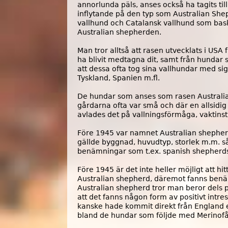
annorlunda päls, anses också ha tagits til
inflytande på den typ som Australian She
vallhund och Catalansk vallhund som bask
Australian shepherden.
Man tror alltså att rasen utvecklats i USA
ha blivit medtagna dit, samt från hundar 
att dessa ofta tog sina vallhundar med si
Tyskland, Spanien m.fl.
De hundar som anses som rasen Australia
gårdarna ofta var små och där en allsidig
avlades det på vallningsförmåga, vaktinst
Före 1945 var namnet Australian shepher
gällde byggnad, huvudtyp, storlek m.m. s
benämningar som t.ex. spanish shepherds,
Före 1945 är det inte heller möjligt att hi
Australian shepherd, däremot fanns benämn
Australian shepherd tror man beror dels 
att det fanns någon form av positivt intr
kanske hade kommit direkt från England ell
bland de hundar som följde med Merinofår 