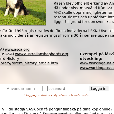
Rasen blev officiellt erkänd av A
då under visst motstånd från ASC
AKC skulle öppna möjligheter fö
rasentusiaster och uppfödare inte
ligger till grund för den svenska
 förrän 1993 registrerades de första individerna i SKK. Utveckli
aka individer så är registreringssiffrorna 30 år senare uppe i 
CA)
www.asca.org
 (USASA)
www.australianshepherds.org
Exempel på läsv
erd History
utveckling:
brary/rorem_history_article.htm
www.workingaussie
www.workingaussie
A
L
n
ö
Inlogging endast för styrelsen och webmaster.
v
s
ä
e
n
n
Vill du stödja SASK och få pengar tillbaka på dina köp online?
d
o
s handlar i via länken på
Sponsorhuset.se
eller använd deras web