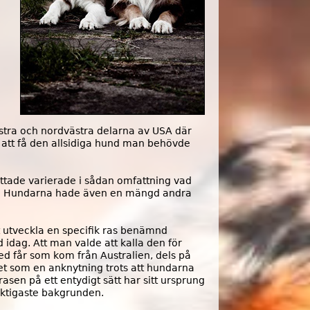
R
a
j
f
r
stra och nordvästra delarna av USA där
a
r att få den allsidiga hund man behövde
m
tade varierade i sådan omfattning vad
f
ser. Hundarna hade även en mängd andra
ö
att utveckla en specifik ras benämnd
r
idag. Att man valde att kalla den för
d får som kom från Australien, dels på
A
det som en anknytning trots att hundarna
asen på ett entydigt sätt har sitt ursprung
m
viktigaste bakgrunden.