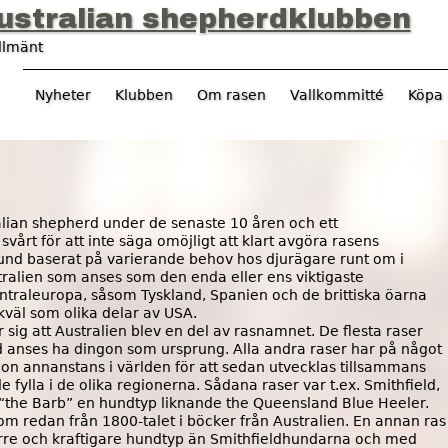
Jump to navigation
ustralian shepherdklubben
llmänt
Nyheter
Klubben
Om rasen
Vallkommitté
Köpa 
ralian shepherd under de senaste 10 åren och ett
årt för att inte säga omöjligt att klart avgöra rasens
und baserat på varierande behov hos djurägare runt om i
stralien som anses som den enda eller ens viktigaste
ntraleuropa, såsom Tyskland, Spanien och de brittiska öarna
ikväl som olika delar av USA.
sig att Australien blev en del av rasnamnet. De flesta raser
d anses ha dingon som ursprung. Alla andra raser har på något
ågon annanstans i världen för att sedan utvecklas tillsammans
fylla i de olika regionerna. Sådana raser var t.ex. Smithfield,
h “the Barb” en hundtyp liknande the Queensland Blue Heeler.
m redan från 1800-talet i böcker från Australien. En annan ras
örre och kraftigare hundtyp än Smithfieldhundarna och med