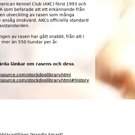
merican Kennel Club (AKC) först 1993 och
g
A som befarade att ett erkännande från
r en utveckling av rasen som många
a
 ansåg önskvärd. AKCs officiella standard
 rasstandarden.
n
ngen av rasen har gått snabbt, från att i
ca mer än 550 hundar per år.
ärda länkar om rasens och dess
source.com/stockdoglibrary.html
source.com/stockdoglibrary.html#history
bläsartillägg "Handla Smart".