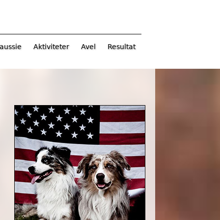
aussie
Aktiviteter
Avel
Resultat
J
i
n
o
c
h