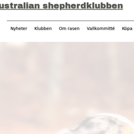
Jump to navigation
ustralian shepherdklubben
Nyheter
Klubben
Om rasen
Vallkommitté
Köpa 