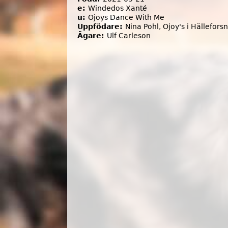
e:
Windedos Xanté
u:
Ojoys Dance With Me
Uppfödare:
Nina Pohl, Ojoy's i Hällefors
Ägare:
Ulf Carleson