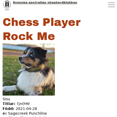
Svenska australian shepherdklubben
Jump to navigation
Chess Player
Rock Me
Sisu
Titlar:
TjH(FM)
Född:
2021-04-28
e:
Sagecreek Punchline