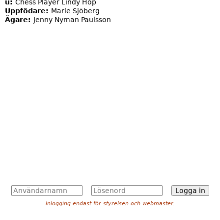
u:
Chess Player Lindy Hop
Uppfödare:
Marie Sjöberg
Ägare:
Jenny Nyman Paulsson
A
L
n
ö
Inlogging endast för styrelsen och webmaster.
v
s
ä
e