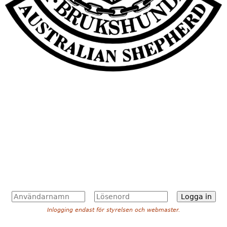
A
L
n
ö
Inlogging endast för styrelsen och webmaster.
v
s
ä
e