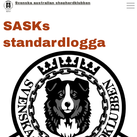
Svenska australian shepherdklubben
Jump to navigation
SASKs
standardlogga