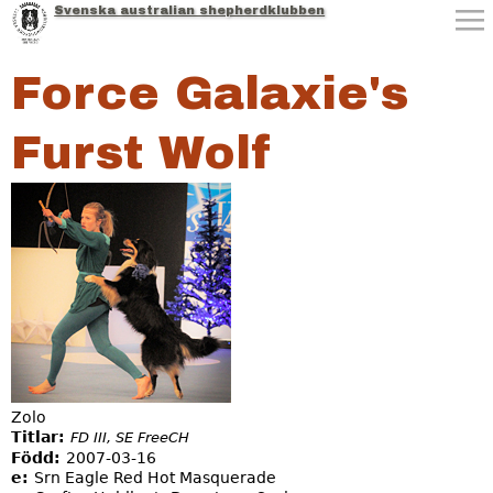
Svenska australian shepherdklubben
Jump to navigation
Force Galaxie's
Furst Wolf
Zolo
Titlar:
FD III, SE FreeCH
Född:
2007-03-16
e:
Srn Eagle Red Hot Masquerade