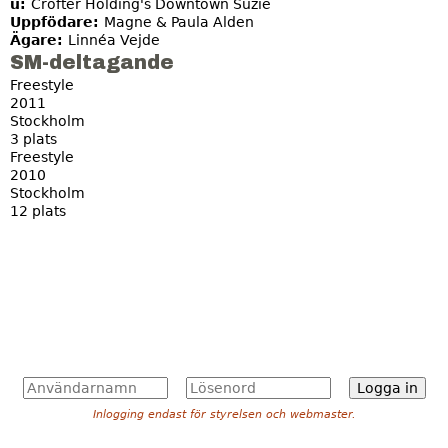
u:
Crofter Holding's Downtown Suzie
Uppfödare:
Magne & Paula Alden
Ägare:
Linnéa Vejde
SM-deltagande
Freestyle
2011
Stockholm
3 plats
Freestyle
2010
Stockholm
12 plats
A
L
n
ö
Inlogging endast för styrelsen och webmaster.
v
s
ä
e