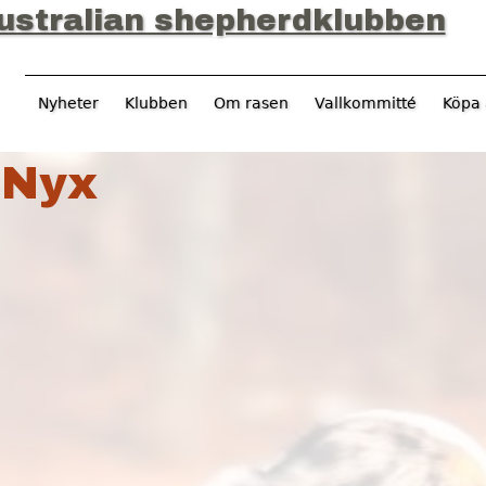
Jump to navigation
ustralian shepherdklubben
Nyheter
Klubben
Om rasen
Vallkommitté
Köpa 
 Nyx