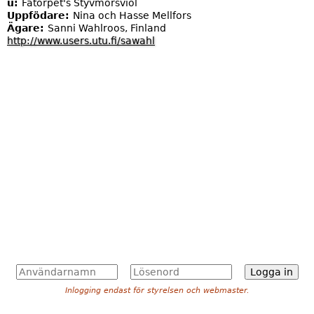
u:
Fätorpet's Styvmorsviol
Uppfödare:
Nina och Hasse Mellfors
Ägare:
Sanni Wahlroos, Finland
http://www.users.utu.fi/sawahl
A
L
n
ö
Inlogging endast för styrelsen och webmaster.
v
s
ä
e