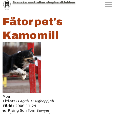
Svenska australian shepherdklubben
Jump to navigation
Fätorpet's
Kamomill
Moa
Titlar:
FI AgCh, FI Ag(hopp)Ch
Född:
2006-11-24
e:
Rising Sun Tom Sawyer