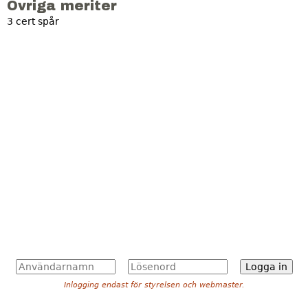
Övriga meriter
3 cert spår
A
L
n
ö
Inlogging endast för styrelsen och webmaster.
v
s
ä
e