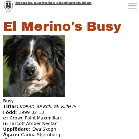
Svenska australian shepherdklubben
Jump to navigation
El Merino's Busy
Busy
Titlar:
KORAD, SE BCh, Gk VallH Pr
Född:
1999-02-13
e:
Crown Point Maxmillian
u:
Tarcott Amber Nectar
Uppfödare:
Ewa Skogh
Ägare:
Carina Stjernborg