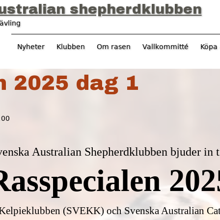
Jump to navigation
ustralian shepherdklubben
ävling
Nyheter
Klubben
Om rasen
Vallkommitté
Köpa 
n 2025 dag 1
:00
enska Australian Shepherdklubben bjuder in t
Rasspecialen 202
 Kelpieklubben (SVEKK) och Svenska Australian C