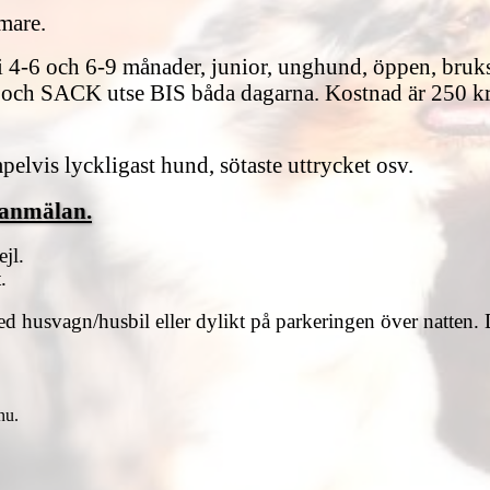
omare.
i 4-6 och 6-9 månader, junior, unghund, öppen, bruk
 SACK utse BIS båda dagarna. Kostnad är 250 kr fö
mpelvis lyckligast hund, sötaste uttrycket osv.
tanmälan.
jl.
.
 husvagn/husbil eller dylikt på parkeringen över natten. Det
nu.