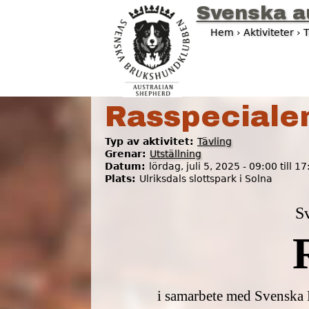
Svenska a
Hem
›
Aktiviteter
›
T
D
u
ä
Rasspeciale
r
Typ av aktivitet:
Tävling
h
Grenar:
Utställning
Datum:
lördag, juli 5, 2025 -
09:00
till
17
ä
Plats:
Ulriksdals slottspark i Solna
r
Sv
i samarbete med Svenska