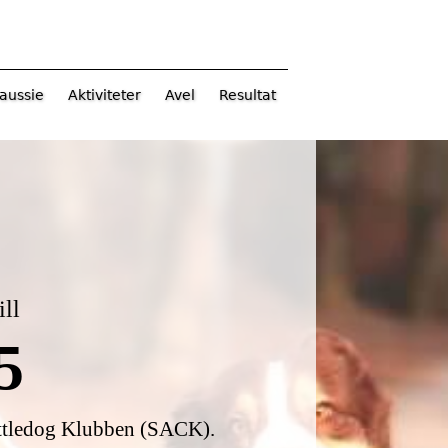
aussie
Aktiviteter
Avel
Resultat
ill
5
attledog Klubben (SACK).