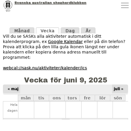
Svenska australian shepherdklubben
Jump to navigation
P
Månad
Vecka
(aktiv flik)
Dag
År
r
Vill du se SASKs alla aktiviteter automatisk i ditt
kalenderprogram, ex
Google Kalendar
eller på din telefon?
i
Prova att klicka på den lilla gula ikonen längst ner under
kalendern eller kopiera denna adress manuellt till
m
programmet:
ä
webcal://sask.nu/aktiviteter/kalender/ics
r
Vecka för juni 9, 2025
a
« maj
juli »
mån
tis
ons
tors
fre
lör
sön
f
Hela
l
dagen
i