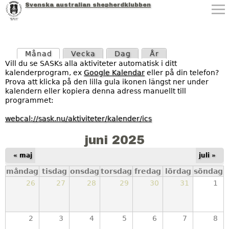
Svenska australian shepherdklubben
Jump to navigation
P
Månad
(aktiv flik)
Vecka
Dag
År
r
Vill du se SASKs alla aktiviteter automatisk i ditt
kalenderprogram, ex
Google Kalendar
eller på din telefon?
i
Prova att klicka på den lilla gula ikonen längst ner under
kalendern eller kopiera denna adress manuellt till
m
programmet:
ä
webcal://sask.nu/aktiviteter/kalender/ics
r
juni 2025
a
« maj
juli »
måndag
tisdag
onsdag
torsdag
fredag
lördag
söndag
f
26
27
28
29
30
31
1
l
i
2
3
4
5
6
7
8