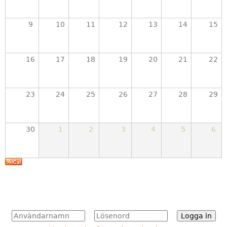
k
a
9
10
11
12
13
14
15
r
16
17
18
19
20
21
22
23
24
25
26
27
28
29
30
1
2
3
4
5
6
A
L
n
ö