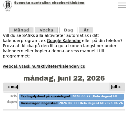
Svenska australian shepherdklubben
Jump to navigation
P
Månad
Vecka
Dag
(aktiv flik)
År
r
Vill du se SASKs alla aktiviteter automatisk i ditt
kalenderprogram, ex
Google Kalendar
eller på din telefon?
i
Prova att klicka på den lilla gula ikonen längst ner under
kalendern eller kopiera denna adress manuellt till
m
programmet:
ä
webcal://sask.nu/aktiviteter/kalender/ics
r
måndag, juni 22, 2026
a
« maj
juli »
Hela
Tävlingslydnad på aussielägret
2026-06-22 (Hela dagen)
till
f
2026-06-23 (Hela dagen)
Ingelstad gymnasiet
dagen
Aussieläger i Ingelstad
2026-06-22 (Hela dagen)
till
2026-06-26
l
(Hela dagen)
Ingelstad gymnasiet
i